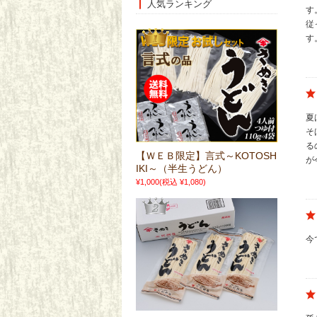
人気ランキング
す
従
す
夏
そ
る
【ＷＥＢ限定】言式～KOTOSH
が
IKI～（半生うどん）
¥1,000
(税込 ¥1,080)
今