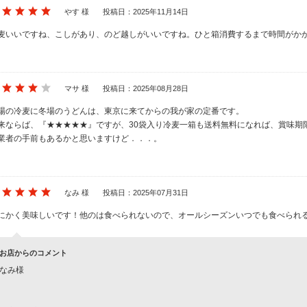
やす 様
投稿日：2025年11月14日
麦いいですね、こしがあり、のど越しがいいですね。ひと箱消費するまで時間がか
マサ 様
投稿日：2025年08月28日
場の冷麦に冬場のうどんは、東京に来てからの我が家の定番です。
来ならば、『★★★★★』ですが、30袋入り冷麦一箱も送料無料になれば、賞味期
業者の手前もあるかと思いますけど．．．。
なみ 様
投稿日：2025年07月31日
にかく美味しいです！他のは食べられないので、オールシーズンいつでも食べられ
お店からのコメント
なみ様