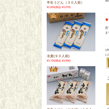
孫
半生うどん（３０人前）
¥2,850
(税込 ¥3,078)
息
ま
1
1
2
冷麦(９０人前)
¥3,700
(税込 ¥3,996)