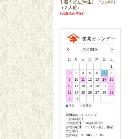
巾着うどん(半生）（つゆ付）
（２人前）
¥362
(税込 ¥391)
2026/08
日
月
火
水
木
金
土
1
2
3
4
5
6
7
8
9
10
11
12
13
14
15
16
17
18
19
20
21
22
23
24
25
26
27
28
29
30
31
■
■
今日
定休日
紀州屋ネットショップ
【営業時間】
ご注文受付：24時間受付中
お問合応対：平日(月～金)、指定
の土曜日
受付時間：9：00～17：00