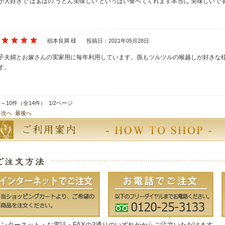
が大好きで ばぁばの うどん美味しい といっぱい食べてくれます本当に 美味しいで
椙本良満 様
投稿日：2021年05月28日
子夫婦とお嫁さんの実家用に毎年利用しています。孫もツルツルの喉越しが好きな
す。
件～10件（全14件） 1/2ページ
次へ
最後へ
インターネット・お電話・FAXの3通りのいずれかからご注文いただけます。