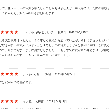
。
って、他メーカーの冷麦を購入したことがありませんが、中元等で頂いた際の感想
。これからも、変わらぬ味をお願いします。
ツルツル大好きじぃじ 様
投稿日：2022年06月15日
は冷麦に秋冬はうどんと、３０年近く故郷から届いていたが、それはチョッととい
ば好きが多い関東人におすそ分けすると、この冷麦とうどんは格別に美味いと評判
ので、近所でもすっかり評判になりました。 もうすでに我が家の味となり、孫娘
今から楽しみです。 きっと喜んで食べる事でしょう。
よっちゃん 様
投稿日：2022年05月27日
では我が家の必需品です。
ちい 様
投稿日：2022年04月19日