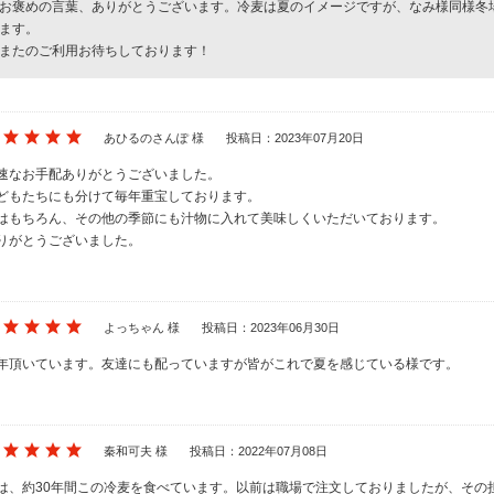
お褒めの言葉、ありがとうございます。冷麦は夏のイメージですが、なみ様同様冬
ます。
またのご利用お待ちしております！
あひるのさんぽ 様
投稿日：2023年07月20日
速なお手配ありがとうございました。
どもたちにも分けて毎年重宝しております。
はもちろん、その他の季節にも汁物に入れて美味しくいただいております。
りがとうございました。
よっちゃん 様
投稿日：2023年06月30日
年頂いています。友達にも配っていますが皆がこれで夏を感じている様です。
秦和可夫 様
投稿日：2022年07月08日
は、約30年間この冷麦を食べています。以前は職場で注文しておりましたが、その