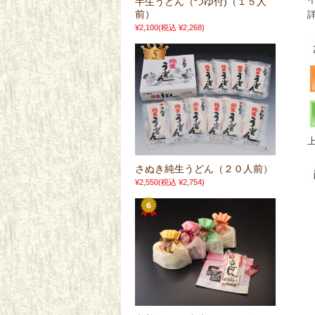
半生うどん（つゆ付)（１５人
前）
¥2,100
(税込 ¥2,268)
さぬき純生うどん（２０人前）
¥2,550
(税込 ¥2,754)