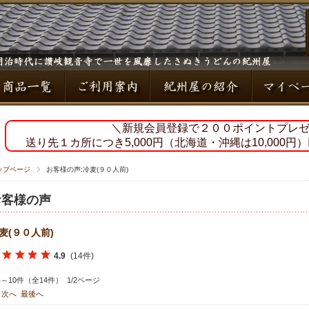
＼新規会員登録で２００ポイントプレ
送り先１カ所につき5,000円（北海道・沖縄は10,000
ップページ
お客様の声:冷麦(９０人前)
お客様の声
麦(９０人前)
4.9
(14件)
件～10件（全14件） 1/2ページ
次へ
最後へ