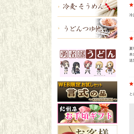
冷
夏
本
送
と