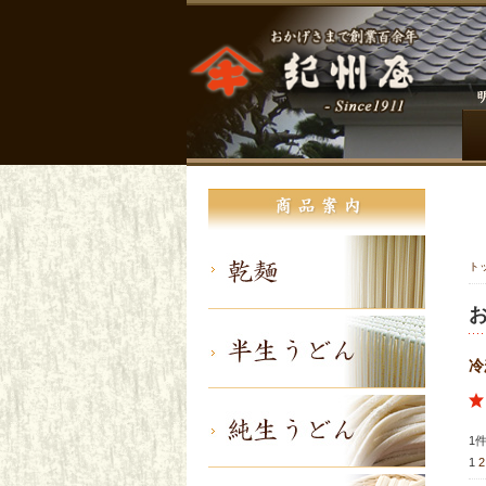
ト
冷
1
1
2