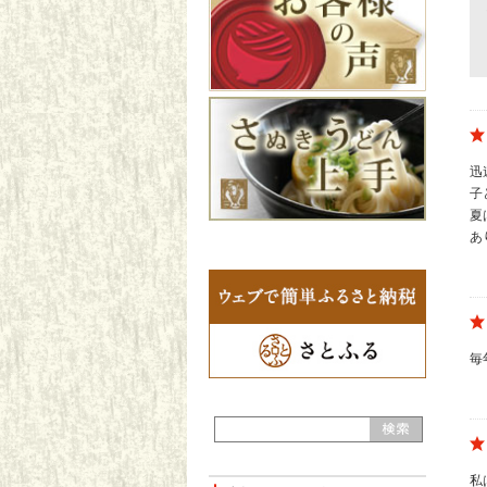
迅
子
夏
あ
毎
私