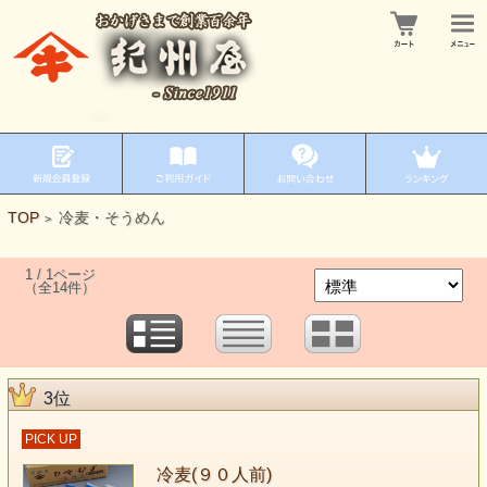
TOP
冷麦・そうめん
>
1 / 1ページ
（全14件）
3位
PICK UP
冷麦(９０人前)