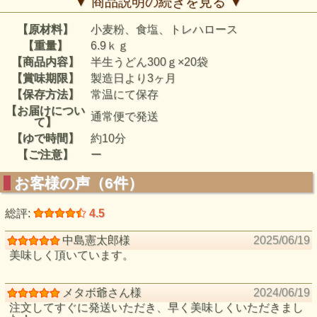
▼ 商品説明の続きを見る ▼
【原材料】
小麦粉、食塩、トレハロース
【重量】
6.9ｋｇ
【商品内容】
半生うどん300ｇ×20袋
【賞味期限】
製造日より3ヶ月
【保存方法】
常温にて保存
【お届けについ
通常便で発送
て】
【ゆで時間】
約10分
半生うどんとは純生うどんより若干乾燥させることにより常
【ご注意】
ー
温にて3ヶ月間保存でき、
味・風味につきましても純生うどんとなんら遜色のないもの
お客様の声（6件）
に仕上げました。
半生うどんにはより麺の細い早ゆで半生うどんもご用意して
います。麺の太さはお好みでどうぞ。
総評:
4.5
釜揚げうどん・ざるうどん・かけうどん・鍋物と何にでも最
適ですので現在の定番商品となっております。
中島憲太郎様
2025/06/19
美味しく頂いています。
メタボ爺さん様
2024/06/19
注文してすぐに発送いただき、早く美味しくいただきまし