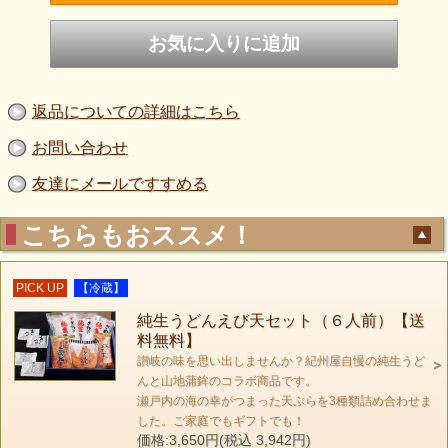
返品についての詳細はこちら
お問い合わせ
友達にメールですすめる
こちらもおススメ！
PICK UP
【冷蔵】
純生うどんえび天セット（６人前）【送
料無料】
讃岐の味を思い出しませんか？紀州屋自慢の純生うど
んと山地蒲鉾のコラボ商品です。
瀬戸内の海の幸がつまった天ぷらを3種類詰め合わせま
した。ご家庭でもギフトでも！
価格:3,650円(税込 3,942円)