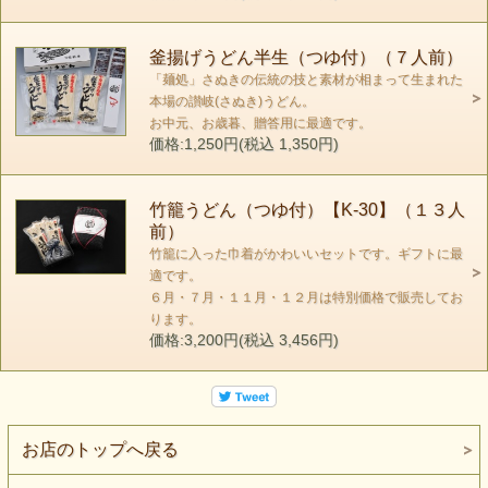
釜揚げうどん半生（つゆ付）（７人前）
「麺処」さぬきの伝統の技と素材が相まって生まれた
本場の讃岐(さぬき)うどん。
お中元、お歳暮、贈答用に最適です。
価格:1,250円(税込 1,350円)
竹籠うどん（つゆ付）【K-30】（１３人
前）
竹籠に入った巾着がかわいいセットです。ギフトに最
適です。
６月・７月・１１月・１２月は特別価格で販売してお
ります。
価格:3,200円(税込 3,456円)
お店のトップへ戻る